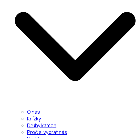
O nás
Knížky
Druhy kamen
Proč si vybrat nás