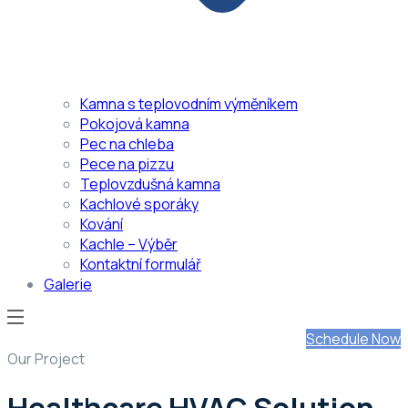
Kamna s teplovodním výměníkem
Pokojová kamna
Pec na chleba
Pece na pizzu
Teplovzdušná kamna
Kachlové sporáky
Kování
Kachle – Výběr
Kontaktní formulář
Galerie
Schedule Now
Our Project