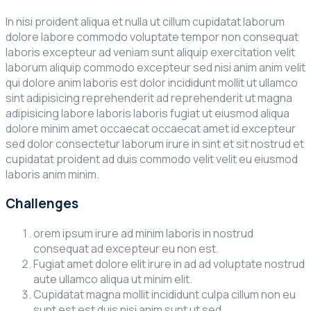
In nisi proident aliqua et nulla ut cillum cupidatat laborum
dolore labore commodo voluptate tempor non consequat
laboris excepteur ad veniam sunt aliquip exercitation velit
laborum aliquip commodo excepteur sed nisi anim anim velit
qui dolore anim laboris est dolor incididunt mollit ut ullamco
sint adipisicing reprehenderit ad reprehenderit ut magna
adipisicing labore laboris laboris fugiat ut eiusmod aliqua
dolore minim amet occaecat occaecat amet id excepteur
sed dolor consectetur laborum irure in sint et sit nostrud et
cupidatat proident ad duis commodo velit velit eu eiusmod
laboris anim minim.
Challenges
orem ipsum irure ad minim laboris in nostrud
consequat ad excepteur eu non est.
Fugiat amet dolore elit irure in ad ad voluptate nostrud
aute ullamco aliqua ut minim elit.
Cupidatat magna mollit incididunt culpa cillum non eu
sunt est est duis nisi anim sunt ut sed.