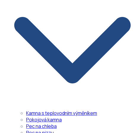
Kamna s teplovodním výměníkem
Pokojová kamna
Pec na chleba
Pec na pizzu